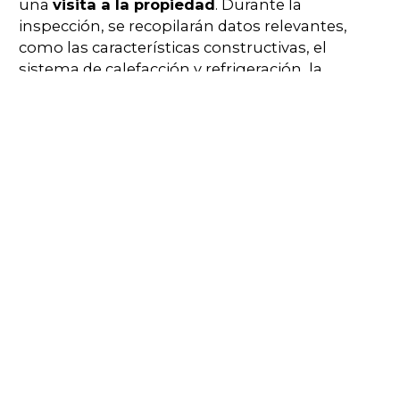
una
visita a la propiedad
. Durante la
inspección, se recopilarán datos relevantes,
como las características constructivas, el
sistema de calefacción y refrigeración, la
orientación de la vivienda, la calidad de las
ventanas y aislamientos, entre otros. Estos
datos se utilizarán para calcular la calificación
energética.
Paso 3: Cálculo de la eficiencia
energética
Con la información recopilada, el técnico
realizará el
cálculo de la eficiencia energética
del edificio o vivienda. Utilizará programas
informáticos específicos que tienen en cuenta
los datos recopilados y los compararán con los
estándares de eficiencia energética
establecidos por la normativa vigente.