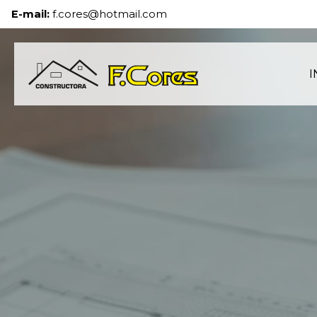
E-mail:
f.cores@hotmail.com
I