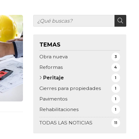
TEMAS
Obra nueva
3
Reformas
4
Peritaje
1
Cierres para propiedades
1
Pavimentos
1
Rehabilitaciones
1
TODAS LAS NOTICIAS
11