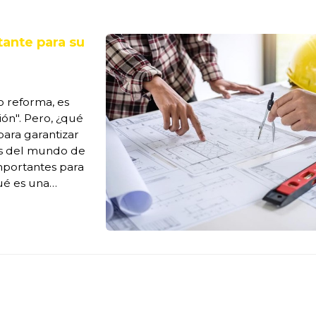
tante para su
o reforma, es
ón". Pero, ¿qué
para garantizar
mos del mundo de
importantes para
ué es una
ón y análisis