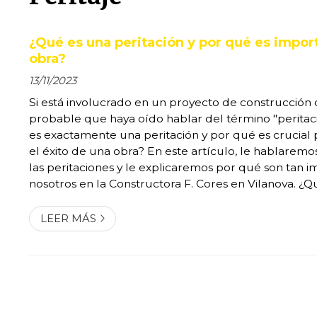
¿Qué es una peritación y por qué es impor
obra?
13/11/2023
Si está involucrado en un proyecto de construcción 
probable que haya oído hablar del término "peritaci
es exactamente una peritación y por qué es crucial 
el éxito de una obra? En este artículo, le hablare
las peritaciones y le explicaremos por qué son tan 
nosotros en la Constructora F. Cores en Vilanova. ¿Q
peritación? Una peritación es un proceso de evaluaci
técnico realizado por un profesional...
LEER MÁS